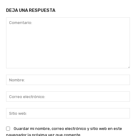
DEJA UNA RESPUESTA
Comentario:
No
Co
ele
Sit
we
Guardar mi nombre, correo electrónico y sitio web en este
navegador la próxima vez que comente.