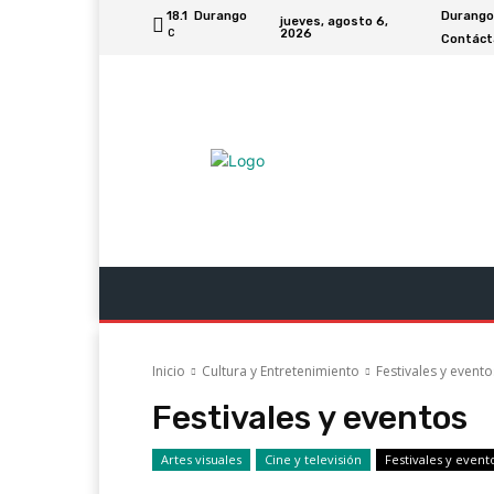
18.1
Durango
Durango
jueves, agosto 6,
2026
C
Contáct
Última Hora
Local
Columnas
Polici
Inicio
Cultura y Entretenimiento
Festivales y evento
Festivales y eventos
Artes visuales
Cine y televisión
Festivales y event