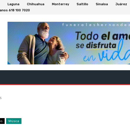
Laguna
Chihuahua
Monterrey
Saltillo
Sinaloa
Juárez
anos 618 100 7020
aca
Deportes
Social
Nacional
Cultura Y Entretenimien
s
os
Música