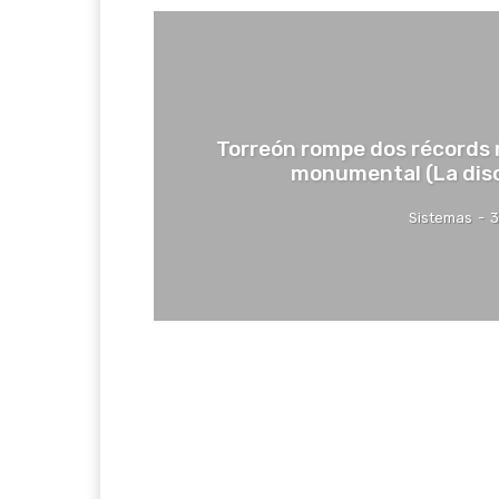
Torreón rompe dos récords
monumental (La dis
Sistemas
-
3