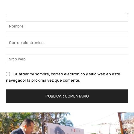
Comentario:
No
Co
ele
Sit
we
Guardar mi nombre, correo electrónico y sitio web en este
navegador la próxima vez que comente.