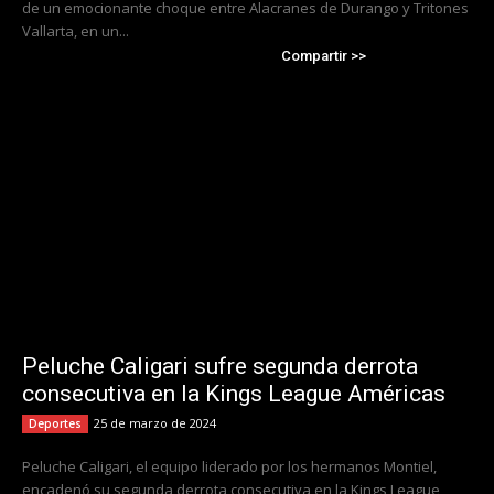
de un emocionante choque entre Alacranes de Durango y Tritones
Vallarta, en un...
Compartir >>
Peluche Caligari sufre segunda derrota
consecutiva en la Kings League Américas
25 de marzo de 2024
Deportes
Peluche Caligari, el equipo liderado por los hermanos Montiel,
encadenó su segunda derrota consecutiva en la Kings League