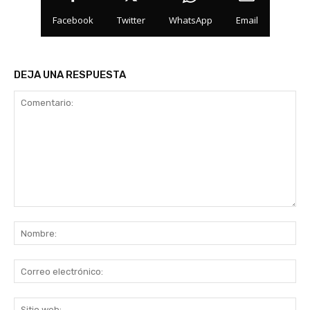
Facebook
Twitter
WhatsApp
Email
DEJA UNA RESPUESTA
Comentario:
No
Co
ele
Sit