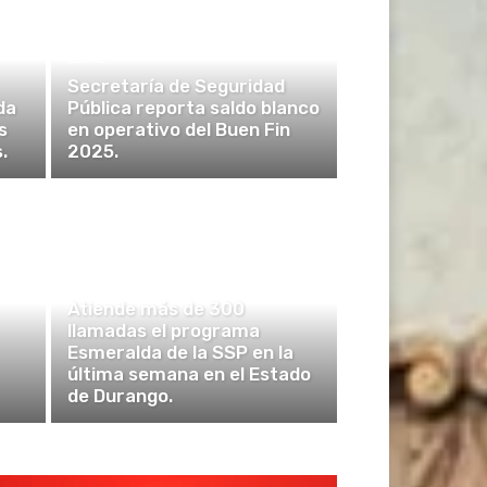
LOCAL
Secretaría de Seguridad
da
Pública reporta saldo blanco
s
en operativo del Buen Fin
.
2025.
POLICÍA Y SEGURIDAD
Atiende más de 300
llamadas el programa
Esmeralda de la SSP en la
última semana en el Estado
de Durango.