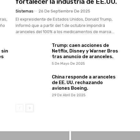
fortalecer la industria de EE.UU.
Sistemas
-
26 De Septiembre De 2025
ras,
El expresidente de Estados Unidos, Donald Trump,
año
informó que a partir del 1 de octubre impondrá
aranceles del 100% a los medicamentos de marca...
Trump: caen acciones de
 sin
Netflix, Disney y Warner Bros
es
tras anuncio de aranceles.
5 De Mayo De 2025
China responde a aranceles
de EE. UU. rechazando
aviones Boeing.
29 De Abril De 2025