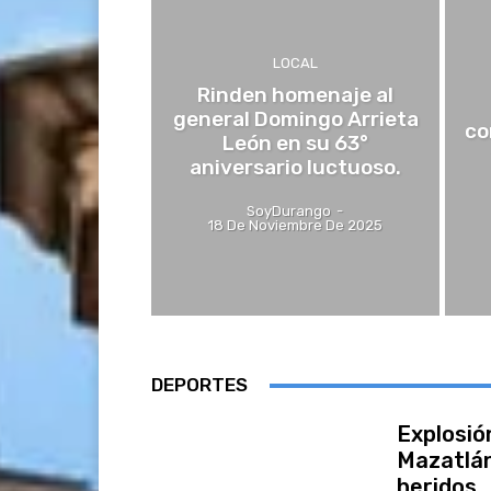
LOCAL
Rinden homenaje al
general Domingo Arrieta
co
León en su 63°
aniversario luctuoso.
SoyDurango
-
18 De Noviembre De 2025
DEPORTES
Explosió
Mazatlán
heridos.