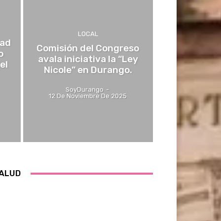
LOCAL
dad
Comisión del Congreso
o
avala iniciativa la “Ley
el
Nicole” en Durango.
SoyDurango
-
12 De Noviembre De 2025
ALUD