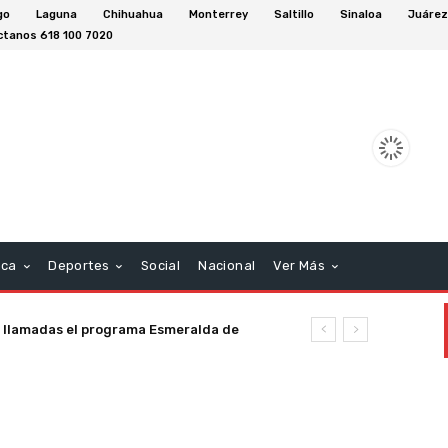
go
Laguna
Chihuahua
Monterrey
Saltillo
Sinaloa
Juáre
tanos 618 100 7020
aca
Deportes
Social
Nacional
Ver Más
 llamadas el programa Esmeralda de
 semana en el Estado de Durango.