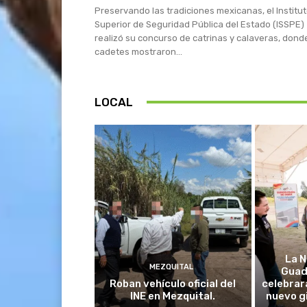
Preservando las tradiciones mexicanas, el Institu
Superior de Seguridad Pública del Estado (ISSPE)
realizó su concurso de catrinas y calaveras, dond
cadetes mostraron...
LOCAL
La N
MEZQUITAL
Guad
Roban vehículo oficial del
celebrar
INE en Mezquital.
nuevo g