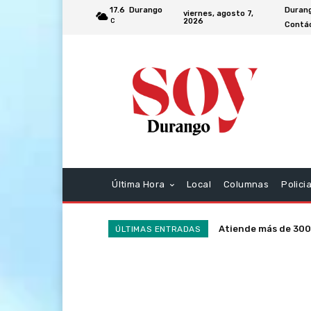
17.6
Durango
Duran
viernes, agosto 7,
2026
C
Contác
Última Hora
Local
Columnas
Polici
Atiende más de 300
ÚLTIMAS ENTRADAS
la SSP en la última