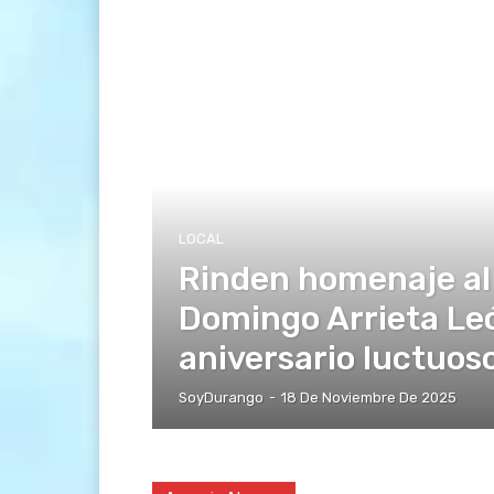
LOCAL
Rinden homenaje al
Domingo Arrieta Le
aniversario luctuoso
SoyDurango
-
18 De Noviembre De 2025