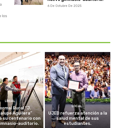
to
6 De Octubre De 2025
e los
LOCAL
LOCAL
ormal Rural “J.
alupe Aguilera”
UJED refuerza atención a la
á su centenario con
salud mental de sus
imnasio-auditorio.
estudiantes.