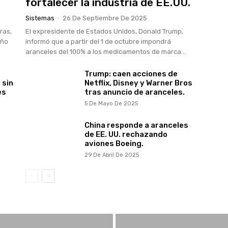
fortalecer la industria de EE.UU.
Sistemas
-
26 De Septiembre De 2025
ras,
El expresidente de Estados Unidos, Donald Trump,
año
informó que a partir del 1 de octubre impondrá
aranceles del 100% a los medicamentos de marca...
Trump: caen acciones de
 sin
Netflix, Disney y Warner Bros
es
tras anuncio de aranceles.
5 De Mayo De 2025
China responde a aranceles
de EE. UU. rechazando
aviones Boeing.
29 De Abril De 2025