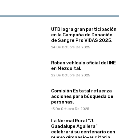
UTD logra gran participación
en la Campaña de Donación
de Sangre Pro VIDAS 2025.
24 De Octubre De 2025
Roban vehículo oficial del INE
en Mezquital.
22 De Octubre De 2025
Comisión Estatal refuerza
acciones para búsqueda de
personas.
15 De Octubre De 2025
La Normal Rural “J.
Guadalupe Aguilera”
celebrará su centenario con
nuevo gimnasio-auditorio.