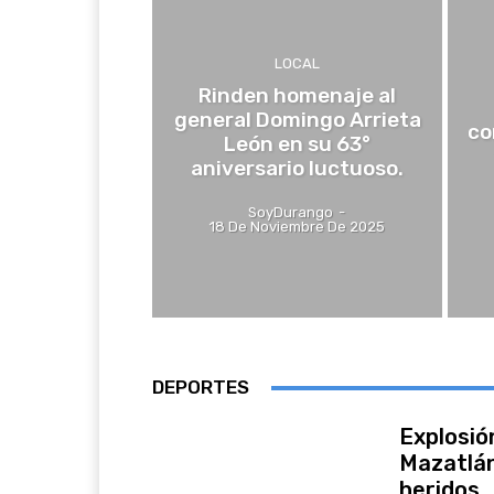
LOCAL
Rinden homenaje al
general Domingo Arrieta
co
León en su 63°
aniversario luctuoso.
SoyDurango
-
18 De Noviembre De 2025
DEPORTES
Explosió
Mazatlán
heridos.