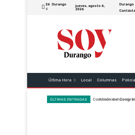
26
Durango
Durango
jueves, agosto 6,
2026
C
Contácta
Última Hora
Local
Columnas
Polici
Atiende más de 300
ÚLTIMAS ENTRADAS
la SSP en la última