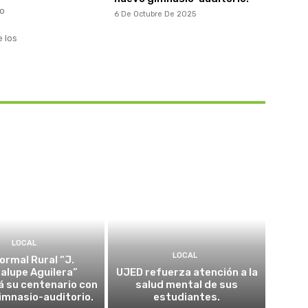
to
6 De Octubre De 2025
e los
LOCAL
LOCAL
ormal Rural “J.
alupe Aguilera”
UJED refuerza atención a la
á su centenario con
salud mental de sus
imnasio-auditorio.
estudiantes.