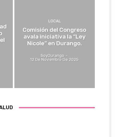
LOCAL
dad
Comisión del Congreso
o
avala iniciativa la “Ley
el
Nicole” en Durango.
SoyDurango
-
12 De Noviembre De 2025
ALUD