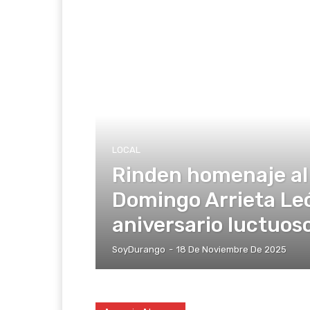
LOCAL
Rinden homenaje al
Domingo Arrieta Le
aniversario luctuoso
SoyDurango
-
18 De Noviembre De 2025