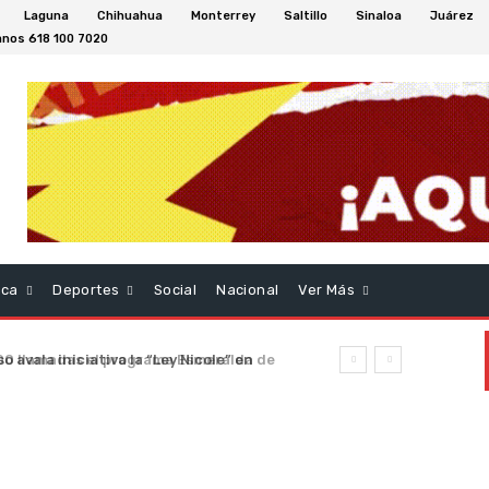
Laguna
Chihuahua
Monterrey
Saltillo
Sinaloa
Juárez
nos 618 100 7020
aca
Deportes
Social
Nacional
Ver Más
 llamadas el programa Esmeralda de
 semana en el Estado de Durango.