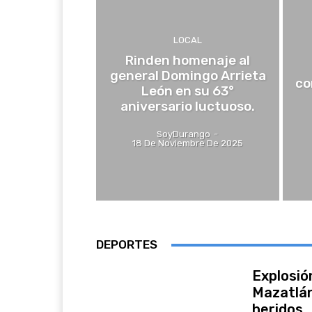
LOCAL
Rinden homenaje al
general Domingo Arrieta
co
León en su 63°
aniversario luctuoso.
SoyDurango
-
18 De Noviembre De 2025
DEPORTES
Explosió
Mazatlán
heridos.