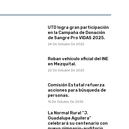
UTD logra gran participación
en la Campaña de Donación
de Sangre Pro VIDAS 2025.
24 De Octubre De 2025
Roban vehículo oficial del INE
en Mezquital.
22 De Octubre De 2025
Comisión Estatal refuerza
acciones para búsqueda de
personas.
15 De Octubre De 2025
La Normal Rural “J.
Guadalupe Aguilera”
celebrará su centenario con
nuevo gimnasio-auditorio.