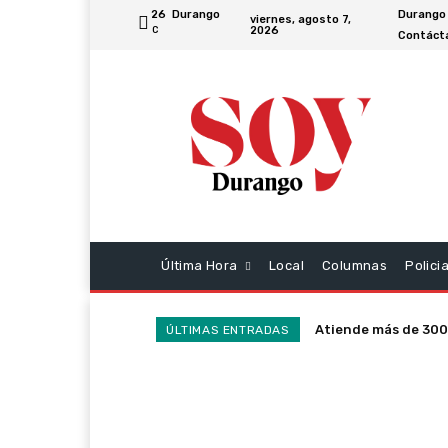
26
Durango
Durango
viernes, agosto 7,
2026
C
Contáct
Última Hora
Local
Columnas
Polici
Atiende más de 300
ÚLTIMAS ENTRADAS
la SSP en la última