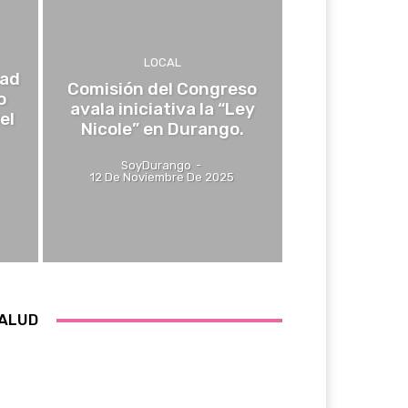
LOCAL
dad
Comisión del Congreso
o
avala iniciativa la “Ley
el
Nicole” en Durango.
SoyDurango
-
12 De Noviembre De 2025
ALUD