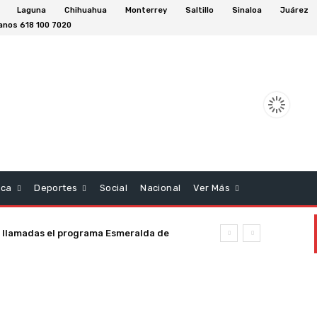
Laguna
Chihuahua
Monterrey
Saltillo
Sinaloa
Juárez
anos 618 100 7020
aca
Deportes
Social
Nacional
Ver Más
 llamadas el programa Esmeralda de
 semana en el Estado de Durango.