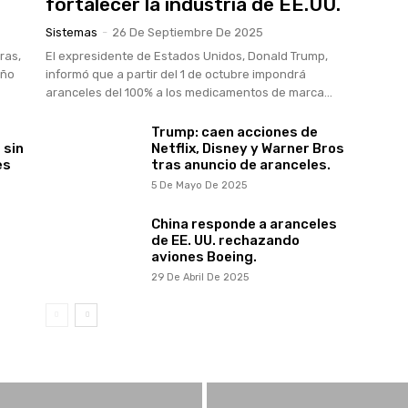
fortalecer la industria de EE.UU.
Sistemas
-
26 De Septiembre De 2025
ras,
El expresidente de Estados Unidos, Donald Trump,
año
informó que a partir del 1 de octubre impondrá
aranceles del 100% a los medicamentos de marca...
Trump: caen acciones de
 sin
Netflix, Disney y Warner Bros
es
tras anuncio de aranceles.
5 De Mayo De 2025
China responde a aranceles
de EE. UU. rechazando
aviones Boeing.
29 De Abril De 2025