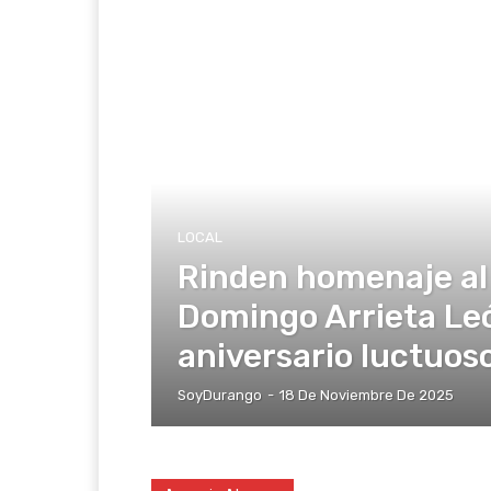
LOCAL
Rinden homenaje al
Domingo Arrieta Le
aniversario luctuoso
SoyDurango
-
18 De Noviembre De 2025