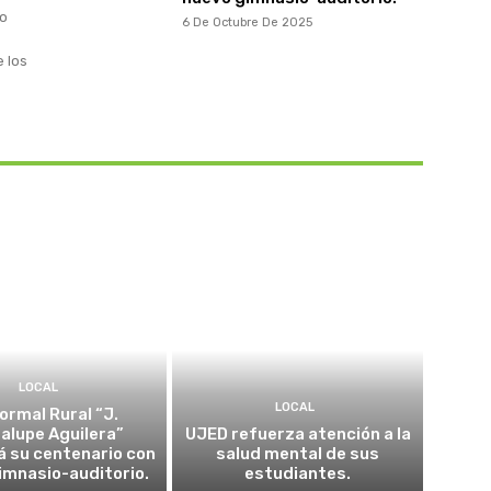
to
6 De Octubre De 2025
e los
LOCAL
LOCAL
ormal Rural “J.
alupe Aguilera”
UJED refuerza atención a la
á su centenario con
salud mental de sus
imnasio-auditorio.
estudiantes.