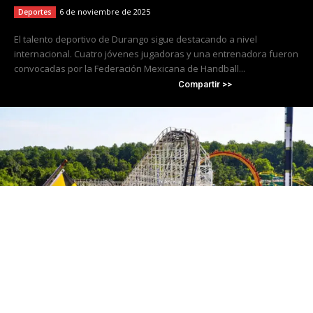
6 de noviembre de 2025
Deportes
El talento deportivo de Durango sigue destacando a nivel
internacional. Cuatro jóvenes jugadoras y una entrenadora fueron
convocadas por la Federación Mexicana de Handball...
Compartir >>
Cierra Six Flags America tras 50 años de
operación; Travis Kelce se convierte en