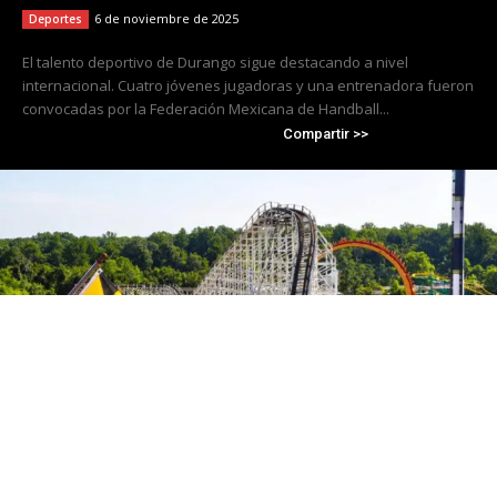
6 de noviembre de 2025
Deportes
El talento deportivo de Durango sigue destacando a nivel
internacional. Cuatro jóvenes jugadoras y una entrenadora fueron
convocadas por la Federación Mexicana de Handball...
Compartir >>
Cierra Six Flags America tras 50 años de
operación; Travis Kelce se convierte en