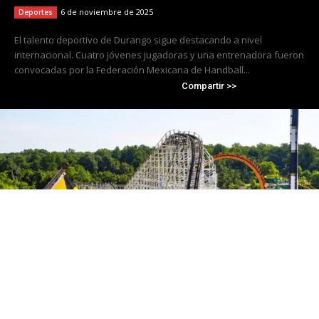
6 de noviembre de 2025
Deportes
El talento deportivo de Durango sigue destacando a nivel
internacional. Cuatro jóvenes jugadoras y una entrenadora fueron
convocadas por la Federación Mexicana de Handball...
Compartir >>
Cierra Six Flags America tras 50 años de
operación; Travis Kelce se convierte en