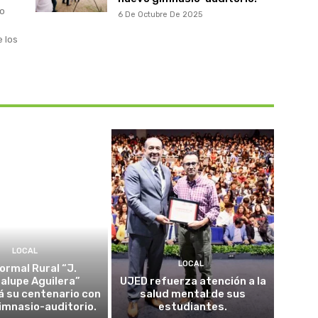
to
6 De Octubre De 2025
e los
LOCAL
LOCAL
ormal Rural “J.
alupe Aguilera”
UJED refuerza atención a la
á su centenario con
salud mental de sus
imnasio-auditorio.
estudiantes.