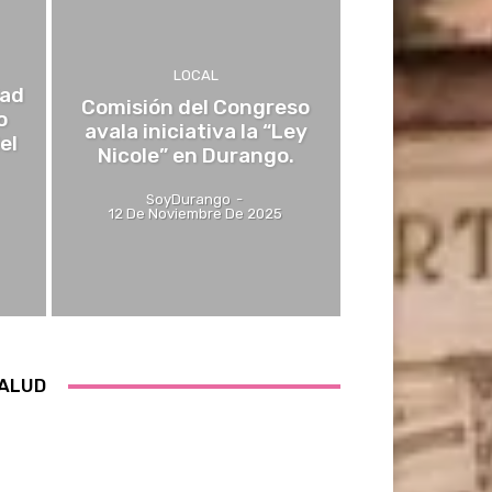
LOCAL
dad
Comisión del Congreso
o
avala iniciativa la “Ley
el
Nicole” en Durango.
SoyDurango
-
12 De Noviembre De 2025
ALUD