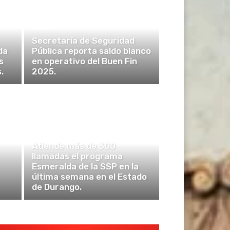
LOCAL
Secretaría de Seguridad
da
Pública reporta saldo blanco
s
en operativo del Buen Fin
.
2025.
POLICÍA Y SEGURIDAD
Atiende más de 300
llamadas el programa
Esmeralda de la SSP en la
última semana en el Estado
de Durango.