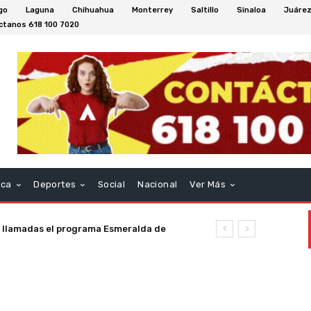
go
Laguna
Chihuahua
Monterrey
Saltillo
Sinaloa
Juáre
ctanos 618 100 7020
aca
Deportes
Social
Nacional
Ver Más
 llamadas el programa Esmeralda de
al general Domingo Arrieta León en su
 semana en el Estado de Durango.
uctuoso.