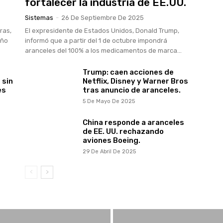
fortalecer la industria de EE.UU.
Sistemas
-
26 De Septiembre De 2025
ras,
El expresidente de Estados Unidos, Donald Trump,
año
informó que a partir del 1 de octubre impondrá
aranceles del 100% a los medicamentos de marca...
Trump: caen acciones de
 sin
Netflix, Disney y Warner Bros
es
tras anuncio de aranceles.
5 De Mayo De 2025
China responde a aranceles
de EE. UU. rechazando
aviones Boeing.
29 De Abril De 2025