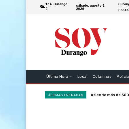
17.4
Durango
Duran
sábado, agosto 8,
2026
C
Contá
Última Hora
Local
Columnas
Polici
Atiende más de 300
Rinden homenaje 
ÚLTIMAS ENTRADAS
la SSP en la última
63° aniversario l