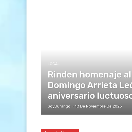
LOCAL
Rinden homenaje al
Domingo Arrieta Le
aniversario luctuoso
SoyDurango
-
18 De Noviembre De 2025