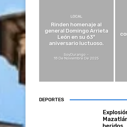
LOCAL
Rinden homenaje al
general Domingo Arrieta
co
León en su 63°
aniversario luctuoso.
SoyDurango
-
18 De Noviembre De 2025
DEPORTES
Explosió
Mazatlán
heridos.