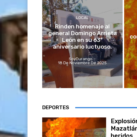
LOCAL
Rinden homenaje al
general Domingo Arrieta
co
León en su 63°
aniversario luctuoso.
SoyDurango
-
18 De Noviembre De 2025
DEPORTES
Explosió
Mazatlán
heridos.