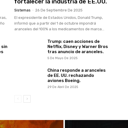
fortalecer la industria de EE.UU.
Sistemas
-
26 De Septiembre De 2025
ras,
El expresidente de Estados Unidos, Donald Trump,
año
informó que a partir del 1 de octubre impondrá
aranceles del 100% a los medicamentos de marca...
Trump: caen acciones de
 sin
Netflix, Disney y Warner Bros
es
tras anuncio de aranceles.
5 De Mayo De 2025
China responde a aranceles
de EE. UU. rechazando
aviones Boeing.
29 De Abril De 2025