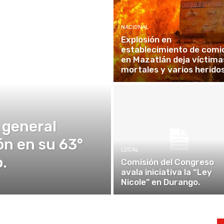
NACIONAL
Explosión en
establecimiento de comi
en Mazatlán deja víctima
mortales y varios heridos
 general
ón en su 63°
LOCAL
.
Comisión del Congreso
avala iniciativa la “Ley
Nicole” en Durango.