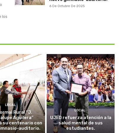
to
6 De Octubre De 2025
e los
LOCAL
LOCAL
ormal Rural “J.
alupe Aguilera”
UJED refuerza atención a la
á su centenario con
salud mental de sus
imnasio-auditorio.
estudiantes.