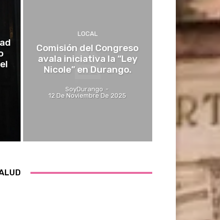
LOCAL
dad
Comisión del Congreso
o
avala iniciativa la “Ley
el
Nicole” en Durango.
SoyDurango
-
12 De Noviembre De 2025
ALUD