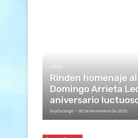
LOCAL
Rinden homenaje al
Domingo Arrieta Le
aniversario luctuoso
SoyDurango
-
18 De Noviembre De 2025