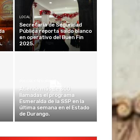
LOCAL
Secretaría de Seguridad
da
Pública reporta saldo blanco
s
en operativo del Buen Fin
.
2025.
POLICÍA Y SEGURIDAD
Atiende más de 300
llamadas el programa
Esmeralda de la SSP en la
última semana en el Estado
de Durango.