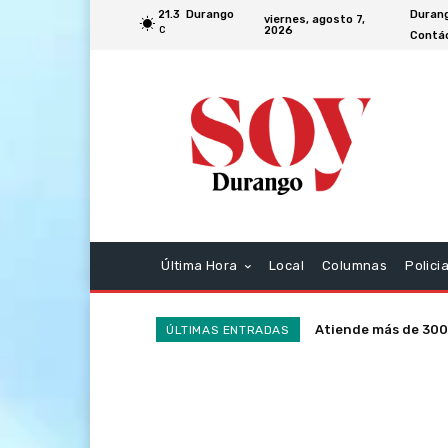
21.3
Durango
Duran
viernes, agosto 7,
2026
C
Contác
Última Hora
Local
Columnas
Polici
Atiende más de 300
ÚLTIMAS ENTRADAS
la SSP en la última