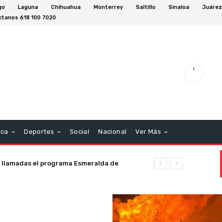
go
Laguna
Chihuahua
Monterrey
Saltillo
Sinaloa
Juáre
tanos 618 100 7020
aca
Deportes
Social
Nacional
Ver Más
 llamadas el programa Esmeralda de
 semana en el Estado de Durango.