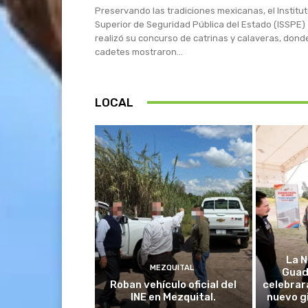
Preservando las tradiciones mexicanas, el Institu
Superior de Seguridad Pública del Estado (ISSPE)
realizó su concurso de catrinas y calaveras, dond
cadetes mostraron...
LOCAL
La N
MEZQUITAL
Guad
Roban vehículo oficial del
celebrar
INE en Mezquital.
nuevo g