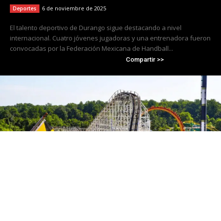
6 de noviembre de 2025
Deportes
El talento deportivo de Durango sigue destacando a nivel
internacional. Cuatro jóvenes jugadoras y una entrenadora fueron
convocadas por la Federación Mexicana de Handball...
Compartir >>
Cierra Six Flags America tras 50 años de
operación; Travis Kelce se convierte en