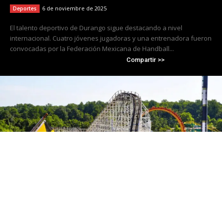
6 de noviembre de 2025
Deportes
El talento deportivo de Durango sigue destacando a nivel
internacional. Cuatro jóvenes jugadoras y una entrenadora fueron
convocadas por la Federación Mexicana de Handball...
Compartir >>
Cierra Six Flags America tras 50 años de
operación; Travis Kelce se convierte en