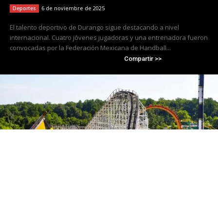
6 de noviembre de 2025
Deportes
El talento deportivo de Durango sigue destacando a nivel
internacional. Cuatro jóvenes jugadoras y una entrenadora fueron
convocadas por la Federación Mexicana de Handball...
Compartir >>
Cierra Six Flags America tras 50 años de
operación; Travis Kelce se convierte en